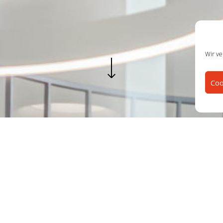
Wir ve
Coo
HERZLICH WILLKOMMEN
rchitekten Fiedler Gomula Arlt PartGmbB i